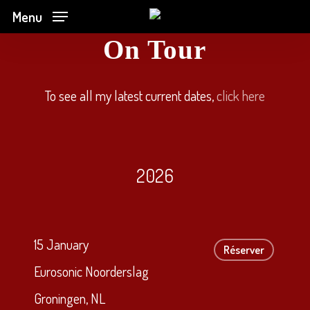
Skip
Menu
to
On Tour
main
content
To see all my latest current dates,
click here
2026
15 January
Réserver
Eurosonic Noorderslag
Groningen, NL